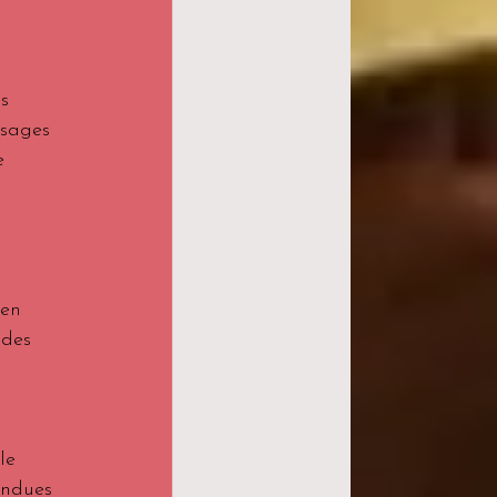
s 
ssages 
e 
 en 
 des 
le 
ondues 