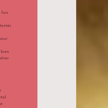
fois 
tentés 
pour 
 bien 
étier 
t 
tal. 
e 