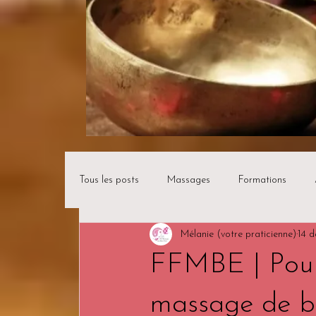
Tous les posts
Massages
Formations
Mélanie (votre praticienne)
14 d
FFMBE | Pour
massage de bi