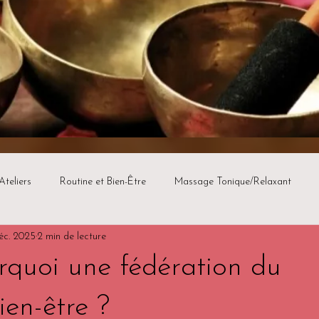
Ateliers
Routine et Bien-Être
Massage Tonique/Relaxant
éc. 2025
2 min de lecture
quoi une fédération du
en-être ?