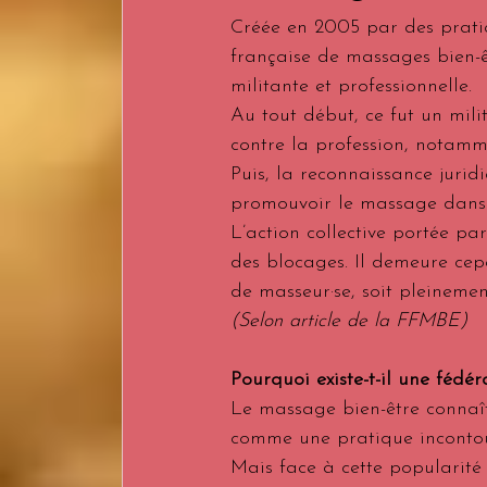
Créée en 2005 par des pratic
française de massages bien-ê
militante et professionnelle.
Au tout début, ce fut un mili
contre la profession, notamm
Puis, la reconnaissance jurid
promouvoir le massage dans la
L’action collective portée p
des blocages. Il demeure cep
de masseur·se, soit pleinemen
(Selon article de la FFMBE)
Pourquoi existe-t-il une fédé
Le massage bien-être connaît
comme une pratique incontour
Mais face à cette popularité 