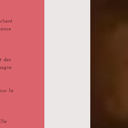
client 
iance 
t des 
pagne 
our la 
lle 