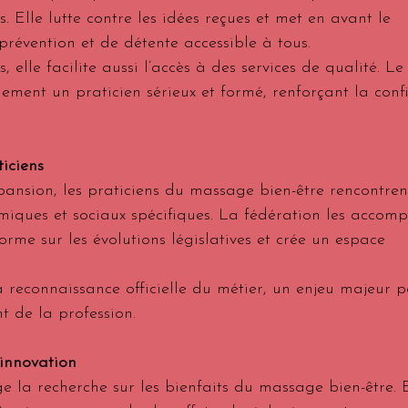
. Elle lutte contre les idées reçues et met en avant le 
évention et de détente accessible à tous.
 elle facilite aussi l’accès à des services de qualité. Le 
ilement un praticien sérieux et formé, renforçant la conf
ticiens
pansion, les praticiens du massage bien-être rencontren
miques et sociaux spécifiques. La fédération les accom
orme sur les évolutions législatives et crée un espace 
 reconnaissance officielle du métier, un enjeu majeur p
t de la profession.
’innovation
e la recherche sur les bienfaits du massage bien-être. E