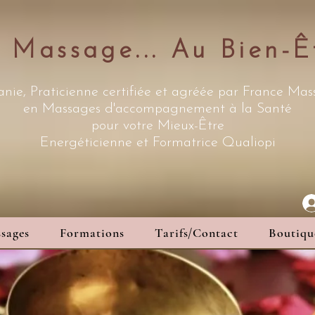
 Massage... Au Bien-Ê
nie, Praticienne certifiée et agréée par France Ma
en Massages d'accompagnement à la Santé
pour votre Mieux-Être
Energéticienne
et Formatrice Qualiopi
sages
Formations
Tarifs/Contact
Boutiqu