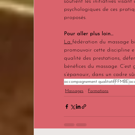
soutient les initiatives visan
psychologiques de ces pratiqu
proposés.
Pour aller plus loin.
..
La 
fédération du massage bien
promouvoir cette discipline e
qualité des prestations, défen
bénéfices du massage. C’est 
s’épanouir, dans un cadre sû
accompagnement qualitatif
FFMBE
ac
Massages
Formations