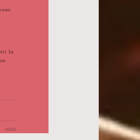
ices 
tir la 
ux 