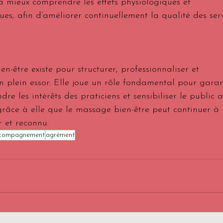
t à mieux comprendre les effets physiologiques et 
es, afin d’améliorer continuellement la qualité des serv
-être existe pour structurer, professionnaliser et 
n plein essor. Elle joue un rôle fondamental pour garan
dre les intérêts des praticiens et sensibiliser le public a
grâce à elle que le massage bien-être peut continuer à 
r et reconnu.
compagnement
agrément