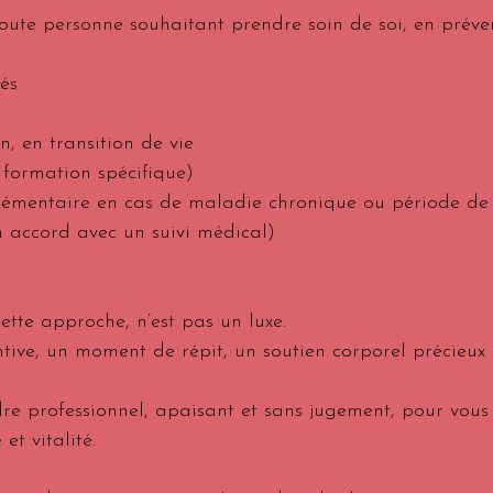
oute personne souhaitant prendre soin de soi, en préve
és
, en transition de vie
 formation spécifique)
entaire en cas de maladie chronique ou période de
en accord avec un suivi médical)
tte approche, n’est pas un luxe. 
ntive, un moment de répit, un soutien corporel précieux
dre professionnel, apaisant et sans jugement, pour vous
et vitalité.