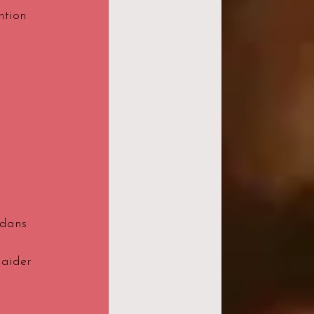
ntion 
 
 dans 
 aider 