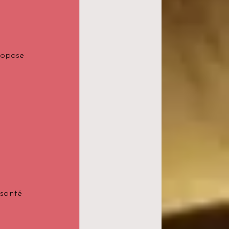
ropose 
santé 