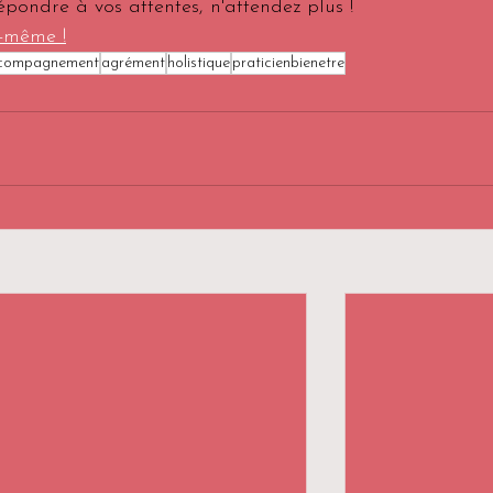
épondre à vos attentes, n'attendez plus ! 
s-même !
compagnement
agrément
holistique
praticienbienetre