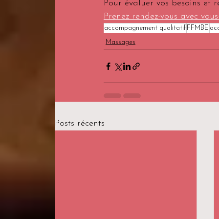
Pour évaluer vos besoins et r
Prenez rendez-vous avec vou
accompagnement qualitatif
FFMBE
ac
Massages
Posts récents