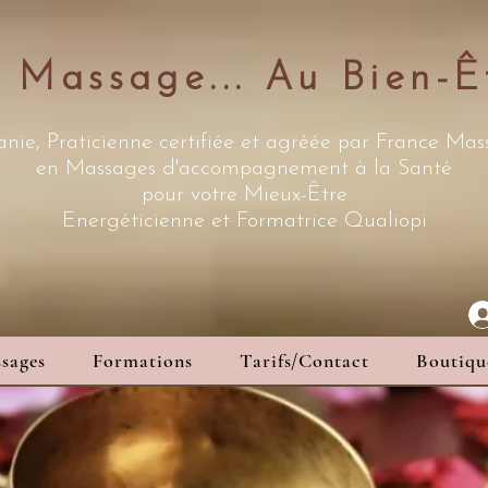
 Massage... Au Bien-Ê
nie, Praticienne certifiée et agréée par France Ma
en Massages d'accompagnement à la Santé
pour votre Mieux-Être
Energéticienne
et Formatrice Qualiopi
sages
Formations
Tarifs/Contact
Boutiqu