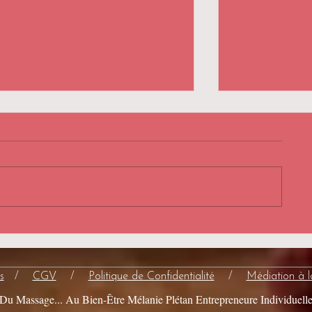
Le massage en milieu
Le massage po
hospitalier : un soin essentiel
un soin essent
pour le bien-être des patients
bien-être et la
s
/
CGV
/
Politique de Confidentialité
/
Médiation à 
Du Massage... Au Bien-Être Mélanie Plétan Entrepreneure Individuell