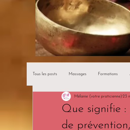
Tous les posts
Massages
Formations
Mélanie (votre praticienne)
23 
Que signifie :
de préventio