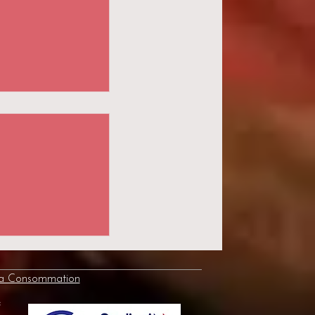
ur les séniors :
iel pour le
 vitalité
la Consommation
e