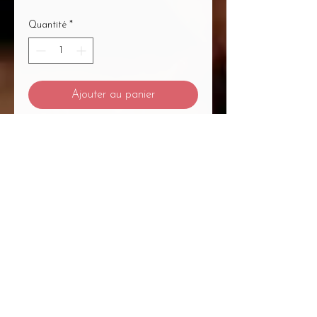
Quantité
*
Ajouter au panier
Commander et payer
Mentions Légales
/
CGV
/
Politique de Confidentialité
/
Médiation à la Consommation
Du Massage... Au Bien-Être Mélanie
Plétan Entrepreneure Individuelle
A
1
Place Bernard Roumégoux , 33170
Gradignan proche Bordeaux
Siret :
82755794300020
APE : 9604Z Code