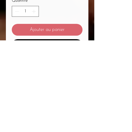
Quantité
*
Ajouter au panier
Commander et payer
Mentions Légales
/
CGV
/
Politique de Confidentialité
/
Médiation à la Consommation
Du Massage... Au Bien-Être Mélanie
Plétan Entrepreneure Individuelle
A
1
Place Bernard Roumégoux , 33170
Gradignan proche Bordeaux
Siret :
82755794300020
APE : 9604Z Code
APRM : 3213ZZ