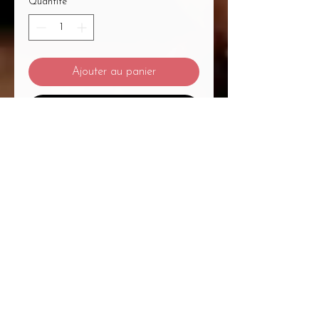
Quantité
*
Ajouter au panier
Commander et payer
Mentions Légales
/
CGV
/
Politique de Confidentialité
/
Médiation à la Consommation
Du Massage... Au Bien-Être Mélanie
Plétan Entrepreneure Individuelle
A
1
Place Bernard Roumégoux , 33170
Gradignan proche Bordeaux
Siret :
82755794300020
APE : 9604Z Code
APRM : 3213ZZ