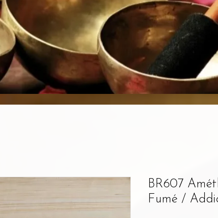
BR607 Améth
Fumé / Addic