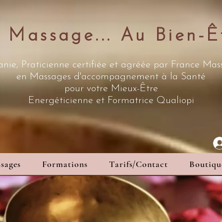
 Massage... Au Bien-Ê
nie, Praticienne certifiée et agréée par France Ma
en Massages d'accompagnement à la Santé
pour votre Mieux-Être
Energéticienne
et Formatrice Qualiopi
sages
Formations
Tarifs/Contact
Boutiqu