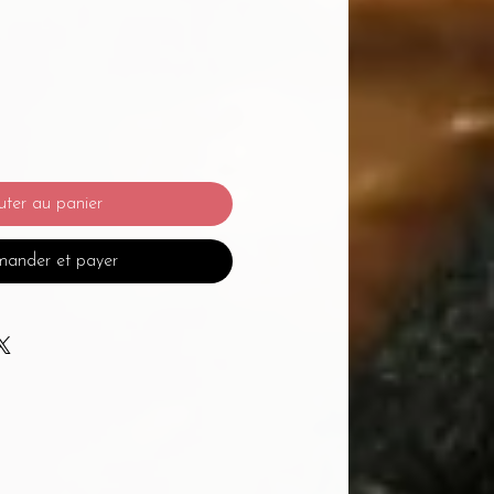
uter au panier
ander et payer