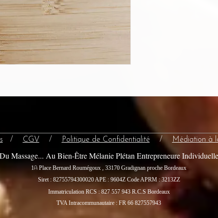
s
/
CGV
/
Politique de Confidentialité
/
Médiation à 
Du Massage... Au Bien-Être Mélanie Plétan Entrepreneure Individuell
A
1
Place Bernard Roumégoux , 33170 Gradignan proche Bordeaux
Siret : 82755794300020
APE : 9604Z Code APRM : 3213ZZ
Immatriculation RCS : 827 557 943 R.C.S Bordeaux
TVA Intracommunautaire : FR 66 827557943