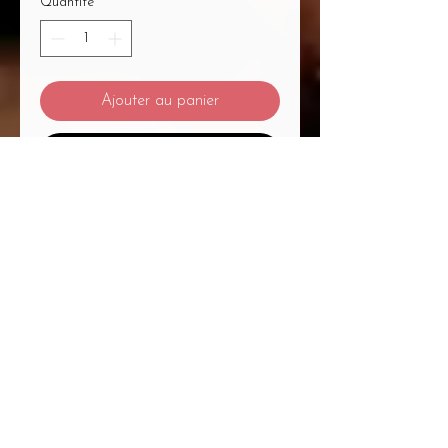
Quantité
*
Ajouter au panier
Commander et payer
Mentions Légales
/
CGV
/
Politique de Confidentialité
/
Médiation à la Consommation
Du Massage... Au Bien-Être Mélanie
Plétan Entrepreneure Individuelle
A
1
Place Bernard Roumégoux , 33170
Gradignan proche Bordeaux
Siret :
82755794300020
APE : 9604Z Code
APRM : 3213ZZ