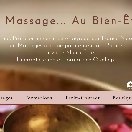
 Massage... Au Bien-Ê
nie, Praticienne certifiée et agréée par France Ma
en Massages d'accompagnement à la Santé
pour votre Mieux-Être
Energéticienne
et Formatrice Qualiopi
sages
Formations
Tarifs/Contact
Boutiqu