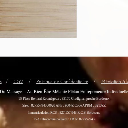
s
/
CGV
/
Politique de Confidentialité
/
Médiation à 
Du Massage... Au Bien-Être Mélanie Plétan Entrepreneure Individuell
A
1
Place Bernard Roumégoux , 33170 Gradignan proche Bordeaux
Siret : 82755794300020
APE : 9604Z Code APRM : 3213ZZ
Immatriculation RCS : 827 557 943 R.C.S Bordeaux
TVA Intracommunautaire : FR 66 827557943