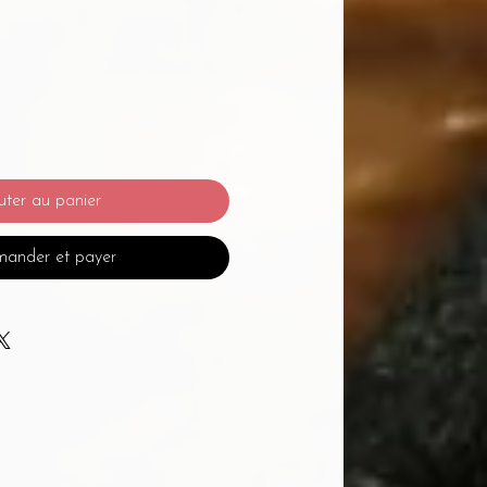
uter au panier
ander et payer