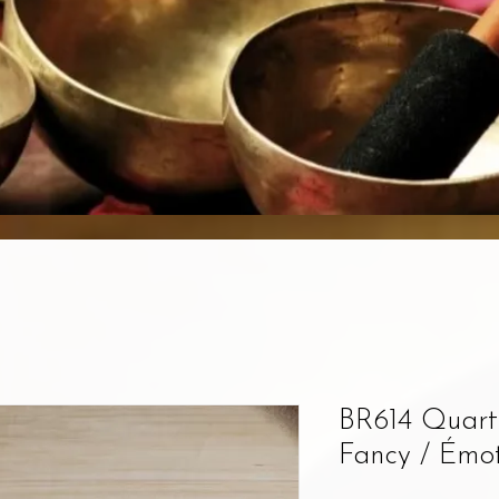
BR614 Quartz
Fancy / Émot