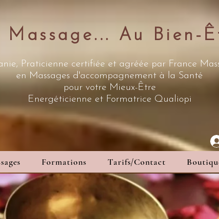
 Massage... Au Bien-Ê
nie, Praticienne certifiée et agréée par France Ma
en Massages d'accompagnement à la Santé
pour votre Mieux-Être
Energéticienne
et Formatrice Qualiopi
sages
Formations
Tarifs/Contact
Boutiqu