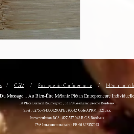
s
/
CGV
/
Politique de Confidentialité
/
Médiation à 
Du Massage... Au Bien-Être Mélanie Plétan Entrepreneure Individuell
A
1
Place Bernard Roumégoux , 33170 Gradignan proche Bordeaux
Siret : 82755794300020
APE : 9604Z Code APRM : 3213ZZ
Immatriculation RCS : 827 557 943 R.C.S Bordeaux
TVA Intracommunautaire : FR 66 827557943