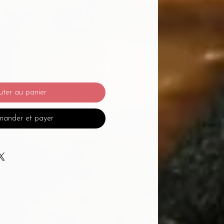
uter au panier
ander et payer