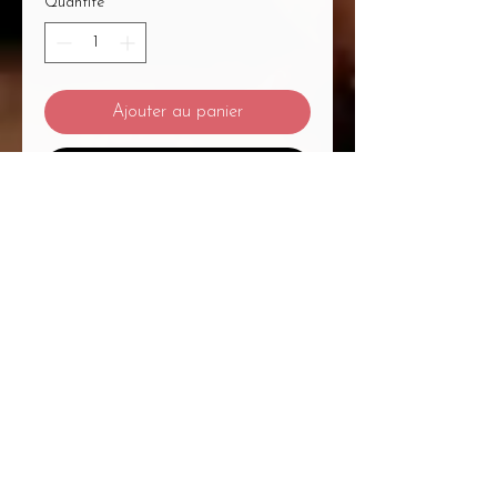
Quantité
*
Ajouter au panier
Commander et payer
Mentions Légales
/
CGV
/
Politique de Confidentialité
/
Médiation à la Consommation
Du Massage... Au Bien-Être Mélanie
Plétan Entrepreneure Individuelle
A
1
Place Bernard Roumégoux , 33170
Gradignan proche Bordeaux
Siret :
82755794300020
APE : 9604Z Code
APRM : 3213ZZ