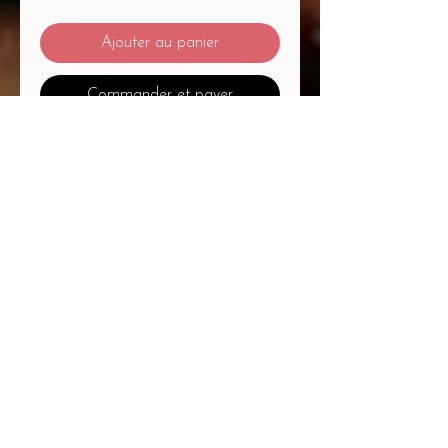
Ajouter au panier
Commander et payer
Mentions Légales
/
CGV
/
Politique de Confidentialité
/
Médiation à la Consommation
Du Massage... Au Bien-Être Mélanie
Plétan Entrepreneure Individuelle
A
1
Place Bernard Roumégoux , 33170
Gradignan proche Bordeaux
Siret :
82755794300020
APE : 9604Z Code
APRM : 3213ZZ
Immatriculation RCS :
827 557 943
R.C.S
Bordeaux
TVA Intracommunautaire : FR
66 827557943