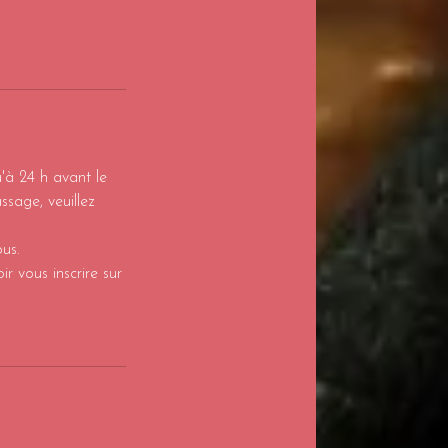
'à 24 h avant le
sage, veuillez
us.
r vous inscrire sur