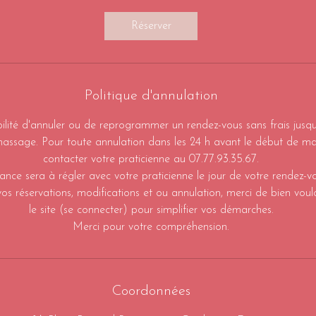
m
i
Réserver
n
Politique d'annulation
bilité d'annuler ou de reprogrammer un rendez-vous sans frais jusqu
assage. Pour toute annulation dans les 24 h avant le début de mas
contacter votre praticienne au 07.77.93.35.67.
ance sera à régler avec votre praticienne le jour de votre rendez-vo
os réservations, modifications et ou annulation, merci de bien vouloi
le site (se connecter) pour simplifier vos démarches.
Merci pour votre compréhension.
Coordonnées