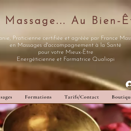
 Massage... Au Bien-Ê
nie, Praticienne certifiée et agréée par France Ma
en Massages d'accompagnement à la Santé
pour votre Mieux-Être
Energéticienne
et Formatrice Qualiopi
sages
Formations
Tarifs/Contact
Boutiqu