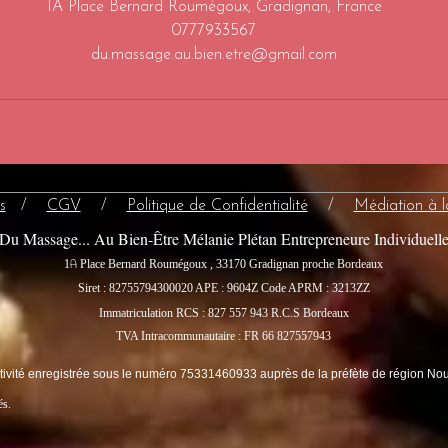
1A Place Bernard Roumégoux, Gradignan, France
0777933567
du.massage.au.bien.etre@gmail.com
s
/
CGV
/
Politique de Confidentialité
/
Médiation à 
Du Massage... Au Bien-Être Mélanie Plétan Entrepreneure Individuell
A
1
Place Bernard Roumégoux , 33170 Gradignan proche Bordeaux
Siret : 82755794300020
APE : 9604Z Code APRM : 3213ZZ
Immatriculation RCS : 827 557 943 R.C.S Bordeaux
TVA Intracommunautaire : FR 66 827557943
ctivité enregistrée sous le numéro 75331460933 auprès de la préfète de région Nou
és.