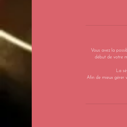
Vous avez la possi
début de votre m
La sé
Afin de mieux gérer v