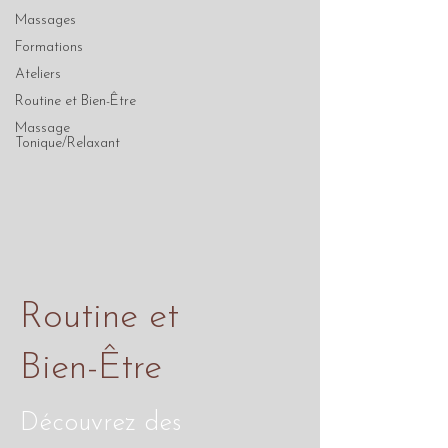
Massages
Formations
Ateliers
Routine et Bien-Être
Massage
Tonique/Relaxant
Routine et
Bien-Être
Découvrez des