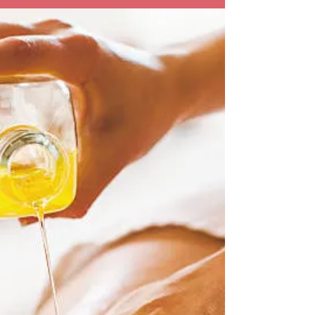
le temps de se recentrer et de se détendre devient
une nécessité pour préserver notre équilibre global.
Deux pratiques ancestrales, le massage et la
respiration consciente, s’associent harmonieusement
pour offrir une expérience de relaxation profonde et
durable. Cette alliance puissante agit à la fois sur le
plan physique, émotionnel et mental, invitant à un
véritable lâcher-prise. La