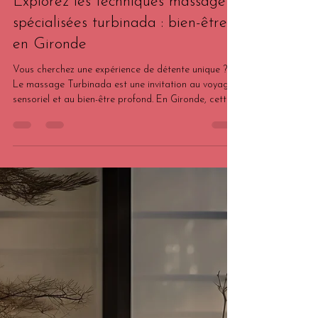
Mélanie (votre praticienne)
30 mai
3 min de lecture
Explorez les techniques massage
spécialisées turbinada : bien-être
en Gironde
Vous cherchez une expérience de détente unique ?
Le massage Turbinada est une invitation au voyage
sensoriel et au bien-être profond. En Gironde, cette
technique de massage spécialisée gagne en
popularité, notamment pour ses bienfaits
remodelants et relaxants. Je vous emmène découvrir
ce soin qui allie tradition et modernité, idéal pour
toutes celles qui souhaitent prendre soin d’elles et se
ressourcer. Plongez dans les techniques massage
spécialisées Turbinada Le massage Tur