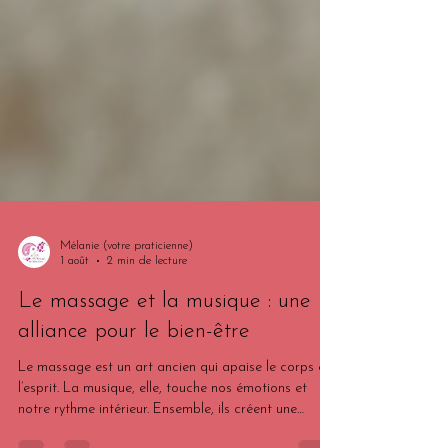
Mélanie (votre praticienne)
1 août
2 min de lecture
Le massage et la musique : une
alliance pour le bien-être
Le massage est un art ancien qui apaise le corps et
l’esprit. La musique, elle, touche nos émotions et
notre rythme intérieur. Ensemble, ils créent une