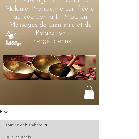
Du Massage... Au Bien-Être
Mélanie, Praticienne certifiée et
agréée par la FFMBE en
Massages de Bien-être et de
Relaxation
Energéticienne
Blog
Routine et Bien-Être
Tous les posts