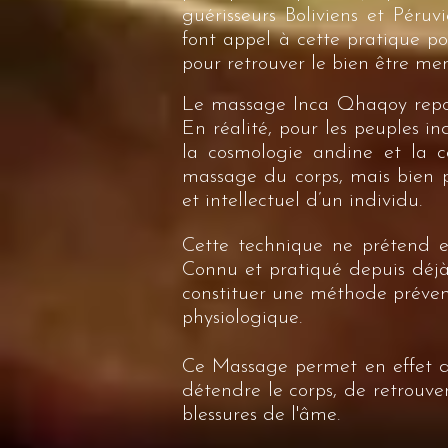
guérisseurs Boliviens et Péruv
font appel à cette pratique po
pour retrouver le bien être ment
Le massage Inca Qhaqoy repose 
En réalité, pour les peuples in
la cosmologie andine et la 
massage du corps, mais bien p
et intellectuel d’un individu.
Cette technique ne prétend e
Connu et pratiqué depuis déjà 
constituer une méthode prévent
physiologique.
Ce Massage permet en effet de 
détendre le corps, de retrouver
blessures de l'âme.