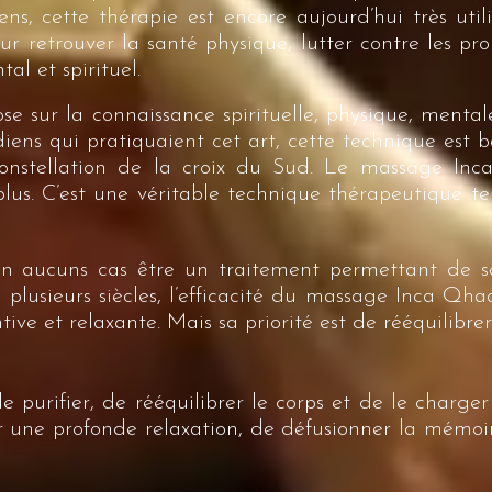
iens, cette thérapie est encore aujourd’hui très ut
ur retrouver la santé physique, lutter contre les pr
al et spirituel.
sur la connaissance spirituelle, physique, mentale
diens qui pratiquaient cet art, cette technique est 
constellation de la croix du Sud. Le massage Inc
lus. C’est une véritable technique thérapeutique t
n aucuns cas être un traitement permettant de s
plusieurs siècles, l’efficacité du massage Inca Qhaqo
ive et relaxante. Mais sa priorité est de rééquilibre
purifier, de rééquilibrer le corps et de le charger 
 une profonde relaxation, de défusionner la mémoire 