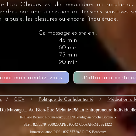
ge Inca Qhaqoy est de rééquilibrer un surplus ou 
drés par une succession de tensions sensitives so
la jalousie, les blessures ou encore l’inquiétude.
Ce massage existe en :
45 min
60 min
75 min
90 min
serve mon rendez-vous
J'offre une carte 
s
/
CGV
/
Politique de Confidentialité
/
Médiation à 
Du Massage... Au Bien-Être Mélanie Plétan Entrepreneure Individuell
A
1
Place Bernard Roumégoux , 33170 Gradignan proche Bordeaux
Siret : 82755794300020
APE : 9604Z Code APRM : 3213ZZ
Immatriculation RCS : 827 557 943 R.C.S Bordeaux