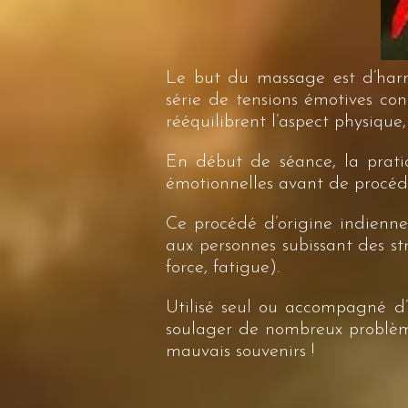
Le but du massage est d’harmo
série de tensions émotives con
rééquilibrent l’aspect physique,
En début de séance, la pratic
émotionnelles avant de procé
Ce procédé d’origine indienne a
aux personnes subissant des st
force, fatigue).
Utilisé seul ou accompagné d
soulager de nombreux problèmes
mauvais souvenirs !