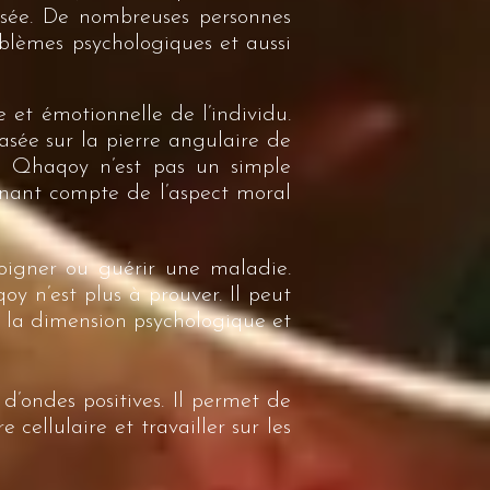
ilisée. De nombreuses personnes
oblèmes psychologiques et aussi
 et émotionnelle de l’individu.
basée sur la pierre angulaire de
a Qhaqoy n’est pas un simple
enant compte de l’aspect moral
oigner ou guérir une maladie.
y n’est plus à prouver. Il peut
r la dimension psychologique et
d’ondes positives. Il permet de
cellulaire et travailler sur les