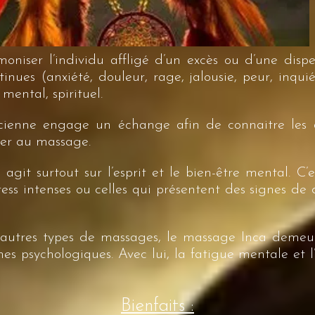
niser l’individu affligé d’un excès ou d’une dispe
tinues (anxiété, douleur, rage, jalousie, peur, inq
 mental, spirituel.
ienne engage un échange afin de connaitre les att
der au massage.
git surtout sur l’esprit et le bien-être mental. C’e
ress intenses ou celles qui présentent des signes de 
’autres types de massages, le massage Inca demeu
 psychologiques. Avec lui, la fatigue mentale et l
Bienfaits :