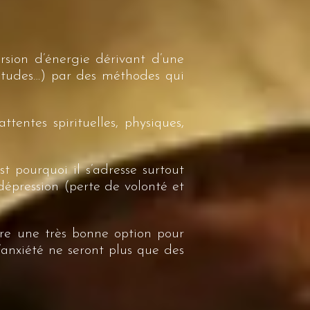
rsion d’énergie dérivant d’une
uiétudes…) par des méthodes qui
entes spirituelles, physiques,
st pourquoi il s’adresse surtout
dépression (perte de volonté et
re une très bonne option pour
’anxiété ne seront plus que des