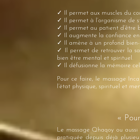
✓
Il permet aux muscles du co
✓
Il permet à l’organisme de st
✓
Il permet au patient d’être 
✓
Il augmente la confiance en
✓
Il amène à un profond bien-
✓
Il permet de retrouver la sa
bien être mental et spirituel.
✓
Il défusionne la mémoire cell
Pour ce faire, le massage Inc
l’état physique, spirituel et men
« Pour 
Le massage Qhaqoy ou aussi m
pratiquée depuis déjà plusieu