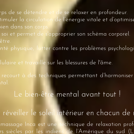
rps de se détendre et de se relaxer en profondeur.
imuler la circulation de l’énergie vitale et d’optimis
bien dans son corps.
 soi et permet de s'approprier son schéma corporel.
être.
nté physique, lutter contre les problèmes psychologi
ulaire et travaille sur les blessures de l'âme.
a recourt à des techniques permettant d’harmoniser
tal.
Le bien-être mental avant tout !
réveiller le soleil intérieur en chacun de
assage Inca est une technique de relaxation prof
rs siècles par les indiens de l’Amérique du sud (Le