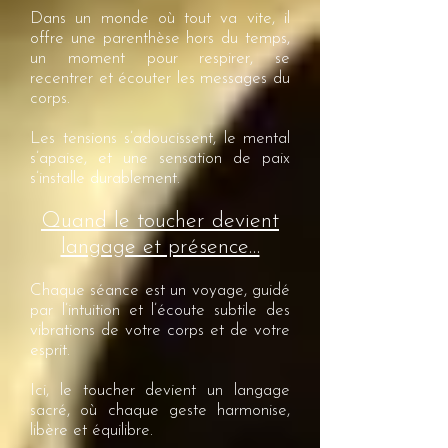
Dans un monde où tout va vite, il
offre une parenthèse hors du temps,
un moment pour respirer, se
recentrer et écouter les messages du
corps.
Les tensions s’adoucissent, le mental
s’apaise, et une sensation de paix
s’installe durablement.
Quand le toucher devient
langage et présence…
Chaque séance est un voyage, guidé
par l’intuition et l’écoute subtile des
vibrations de votre corps et de votre
esprit.
Ici, le toucher devient un langage
sacré, où chaque geste harmonise,
libère et équilibre.