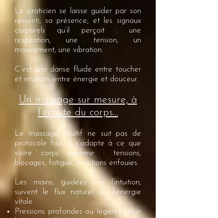
Le praticien se laisse guider par son
ressenti, sa présence, et les signaux
corporels qu’il perçoit : une
respiration, une tension, un
mouvement, une vibration.
C’est une danse fluide entre toucher
et intuition, entre énergie et douceur.
Un massage sur mesure, à
l’écoute du corps…
Le massage intuitif ne suit pas de
protocole fixe. Il s’adapte à ce que
votre corps exprime : tensions,
blocages, fatigue, émotions enfouies.
Les mains, guidées par l’intuition,
suivent le flux naturel de l’énergie
vitale :
Pressions profondes ou légères selon