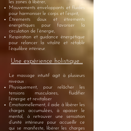
les zones à libérer,
Mouvements enveloppants et fluides
pour harmoniser le corps et l’esprit,
Étirements doux et étirements
énergétiques pour favoriser la
circulation de l’énergie,
Respiration et guidance énergétique
pour relancer la vitalité et rétablir
l’équilibre intérieur.
Une expérience holistique…
Le massage intuitif agit à plusieurs
niveaux :
Physiquement, pour relâcher les
tensions musculaires, fluidifier
l’énergie et revitaliser
Émotionnellement, il aide à libérer les
charges accumulées, à apaiser le
mental, à retrouver une sensation
d’unité intérieure pour accueillir ce
qui se manifeste, libérer les charges