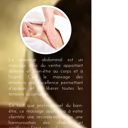
Le massage abdominal est un
massage ciblé du ventre apportant
détente et bien-être au corps et à
l'esprit. C'est le massage des
émotions par excellence permettant
d'apaiser et de libérer toutes les
tensions accumulées.
En tant que professionnel du bien-
être, ce massage apportera à votre
clientèle une reconnexion à soi, une
harmonisation des chakras et