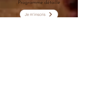
Programme détaillé
Je m'inscris
Contact
Version 3 du 05/02/2024
Mentions Légales
/
CGV
/
Politique de Confidentialité
/
Médiation à la Consommation
Du Massage... Au Bien-Être Mélanie
Plétan Entrepreneure Individuelle
A
1
Place Bernard Roumégoux , 33170