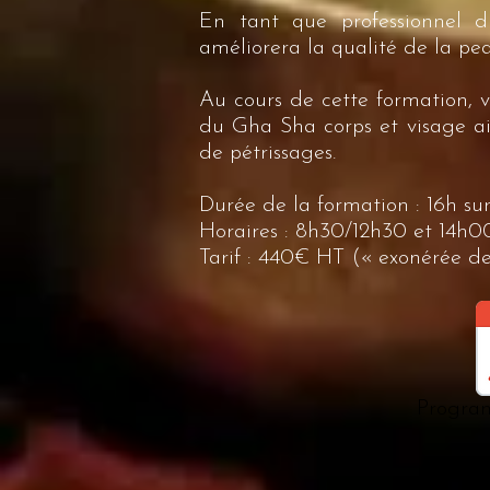
En tant que professionnel d
améliorera la qualité de la pea
Au cours de cette formation, v
du Gha Sha corps et visage ain
de pétrissages.
Durée de la formation : 16h su
Horaires : 8h30/12h30 et 14h
Tarif : 440€ HT (« exonérée de
Progra