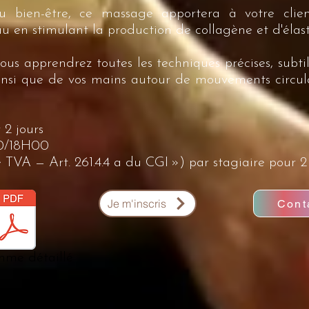
u bien-être, ce massage apportera à votre clie
u en stimulant la production de collagène et d'élast
ous apprendrez toutes les techniques précises, subtil
si que de vos mains autour de mouvements circulair
r 2 jours
00/18H00
 TVA — Art. 261.4.4 a du CGI ») par stagiaire pour 2
Je m'inscris
Cont
mme détaillé