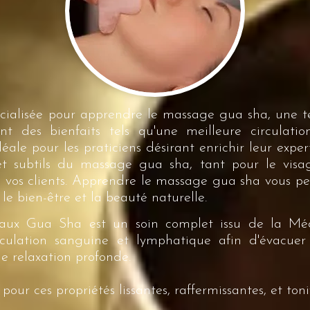
cialisée pour apprendre le massage gua sha, une 
ant des bienfaits tels qu'une meilleure circulat
ale pour les praticiens désirant enrichir leur exper
 et subtils du massage gua sha, tant pour le vis
à vos clients. Apprendre le massage gua sha vous pe
le bien-être et la beauté naturelle.
aux Gua Sha est un soin complet issu de la Méde
culation sanguine et lymphatique afin d'évacuer
e relaxation profonde.
pour ces propriétés lissantes, raffermissantes, et toni