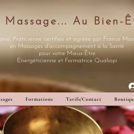
 Massage... Au Bien-Ê
nie, Praticienne certifiée et agréée par France Ma
en Massages d'accompagnement à la Santé
pour votre Mieux-Être
Energéticienne
et Formatrice Qualiopi
sages
Formations
Tarifs/Contact
Boutiqu