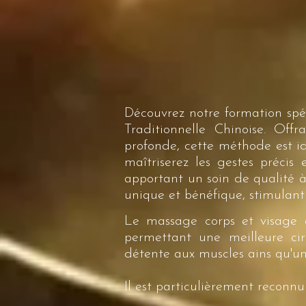
Découvrez notre formation spé
Traditionnelle Chinoise. Offr
profonde, cette méthode est idé
maîtriserez les gestes précis
apportant un soin de qualité 
unique et bénéfique, stimulant 
Le massage corps et visage 
permettant une meilleure cir
détente aux muscles ains qu'un
Il est particulièrement reconnu 