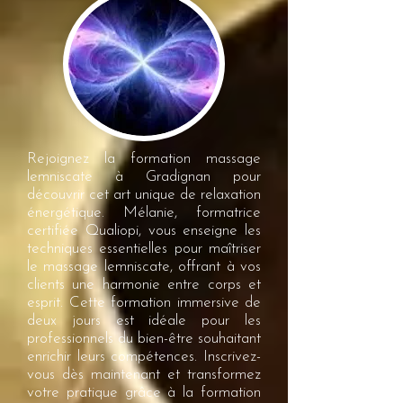
Rejoignez la formation massage
lemniscate à Gradignan pour
découvrir cet art unique de relaxation
énergétique. Mélanie, formatrice
certifiée Qualiopi, vous enseigne les
techniques essentielles pour maîtriser
le massage lemniscate, offrant à vos
clients une harmonie entre corps et
esprit. Cette formation immersive de
deux jours est idéale pour les
professionnels du bien-être souhaitant
enrichir leurs compétences. Inscrivez-
vous dès maintenant et transformez
votre pratique grâce à la formation