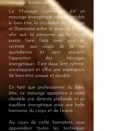
massage lemniscate.
Le Massage Lemniscate est un
massage énergétique visant à rétablir
le bien être, la circulation de l'énergie
et l'harmonie entre le corps et l'esprit
afin que la personne qui le reçoit
puisse faire face avec plus de
sérénité aux soucis de la vie
quotidienne et ainsi prévenir
l'apparition des blocages
énergétiques. Il est doux, lent, rythmé,
enveloppant et offre une expérience
de bien-être unique et durable.
En tant que professionnel du bien-
être, ce massage apportera à votre
clientèle une détente profonde et un
équilibre énergétique pour une belle
harmonie du corps et de l’esprit.
Au cours de cette formation, vous
apprendrez toutes les techniques