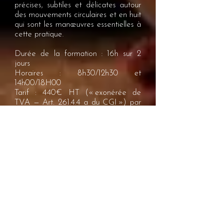
précises, subtiles et délicates autour
des mouvements circulaires et en huit
qui sont les manœuvres essentielles à
cette pratique.
Durée de la formation : 16h sur 2
jours
Horaires : 8h30/12h30 et
14h00/18H00
Tarif : 440€ HT (« exonérée de
TVA — Art. 261.4.4 a du CGI ») par
stagiaire pour 2 jours de formation
Programme détaillé
Je m'inscris
Contact