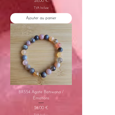
Prix
28,00 €
TVA Incluse
Ajouter au panier
BR554 Agate Botswana /
Émotions
Prix
26,00 €