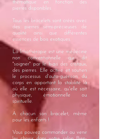
thématique en fonction des
pierres disponibles.
Tous les bracelets sont créés avec
des pierres semi-précieuses de
qualité ainsi que différentes
essences de bois exotiques.
La lithothérapie est une médecine
non conventionnelle qui dit
"soigner" par le biais des cristaux,
des pierres.
Elle active et soutien
le processus d'auto-guérison du
corps en apportant la stabilité là
où elle est nécessaire, qu'elle soit
physique, émotionnelle ou
spirituelle.
A chacun son bracelet, même
pour les enfants !
Vous pouvez commander ou venir
les choisir dans votre salon Bien-