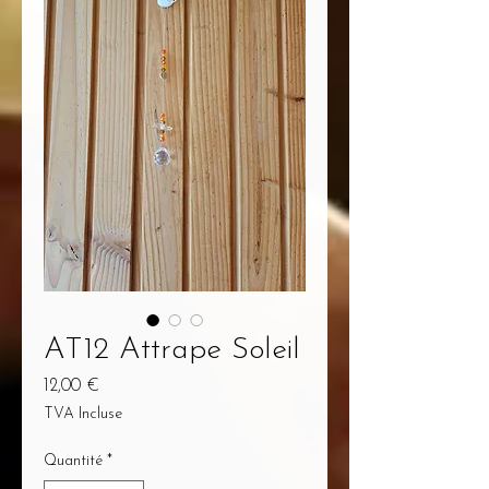
AT12 Attrape Soleil
Prix
12,00 €
TVA Incluse
Quantité
*