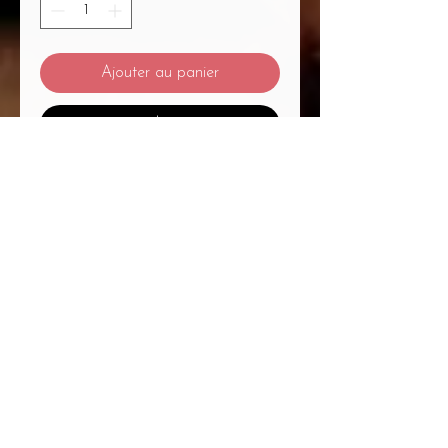
Ajouter au panier
Commander et payer
Mentions Légales
/
CGV
/
Politique de Confidentialité
/
Médiation à la Consommation
Du Massage... Au Bien-Être Mélanie
Plétan Entrepreneure Individuelle
A
1
Place Bernard Roumégoux , 33170
Gradignan proche Bordeaux
Siret :
82755794300020
APE : 9604Z Code
APRM : 3213ZZ
Immatriculation RCS :
827 557 943
R.C.S