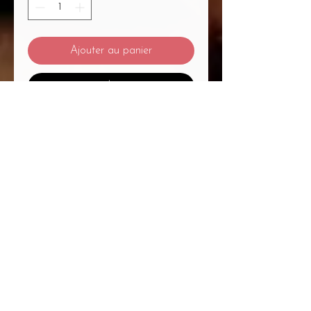
Ajouter au panier
Commander et payer
Mentions Légales
/
CGV
/
Politique de Confidentialité
/
Médiation à la Consommation
Du Massage... Au Bien-Être Mélanie
Plétan Entrepreneure Individuelle
A
1
Place Bernard Roumégoux , 33170
Gradignan proche Bordeaux
Siret :
82755794300020
APE : 9604Z Code
APRM : 3213ZZ
Immatriculation RCS :
827 557 943
R.C.S