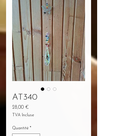
AT340
Prix
28,00 €
TVA Incluse
Quantité
*