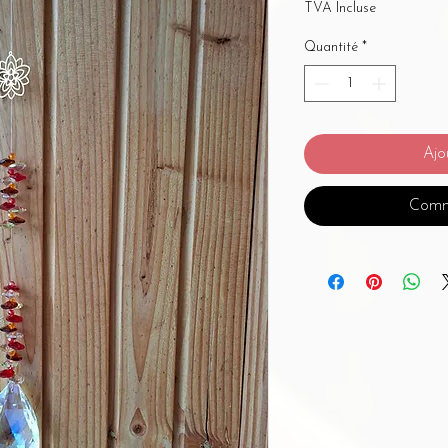
TVA Incluse
Quantité
*
Ajo
Comm