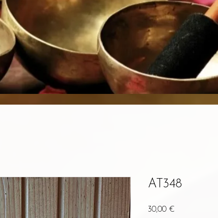
AT348
Prix
30,00 €