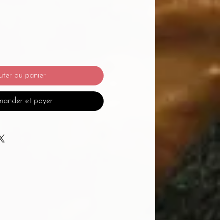
uter au panier
ander et payer