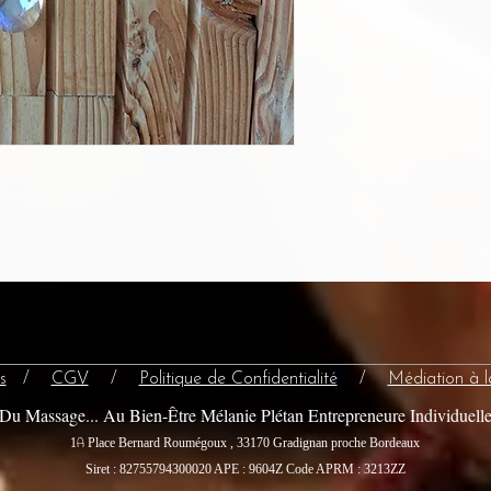
s
/
CGV
/
Politique de Confidentialité
/
Médiation à 
Du Massage... Au Bien-Être Mélanie Plétan Entrepreneure Individuell
A
1
Place Bernard Roumégoux , 33170 Gradignan proche Bordeaux
Siret : 82755794300020
APE : 9604Z Code APRM : 3213ZZ