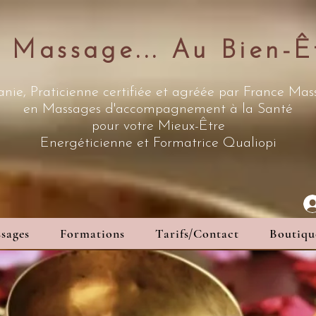
 Massage... Au Bien-Ê
nie, Praticienne certifiée et agréée par France Ma
en Massages d'accompagnement à la Santé
pour votre Mieux-Être
Energéticienne
et Formatrice Qualiopi
sages
Formations
Tarifs/Contact
Boutiqu