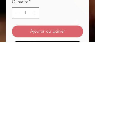
Quantité
*
Ajouter au panier
Commander et payer
Mentions Légales
/
CGV
/
Politique de Confidentialité
/
Médiation à la Consommation
Du Massage... Au Bien-Être Mélanie
Plétan Entrepreneure Individuelle
A
1
Place Bernard Roumégoux , 33170
Gradignan proche Bordeaux
Siret :
82755794300020
APE : 9604Z Code
APRM : 3213ZZ