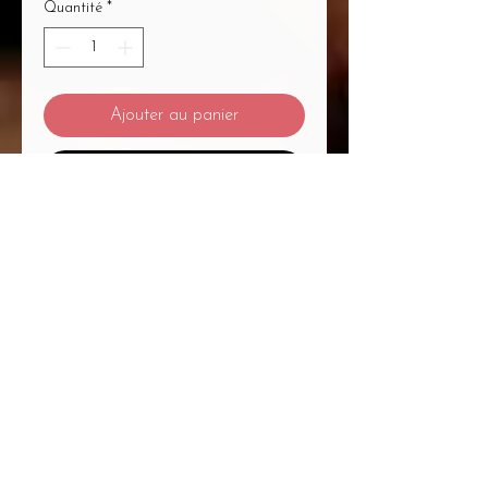
Quantité
*
Ajouter au panier
Commander et payer
Mentions Légales
/
CGV
/
Politique de Confidentialité
/
Médiation à la Consommation
Du Massage... Au Bien-Être Mélanie
Plétan Entrepreneure Individuelle
A
1
Place Bernard Roumégoux , 33170
Gradignan proche Bordeaux
Siret :
82755794300020
APE : 9604Z Code
APRM : 3213ZZ