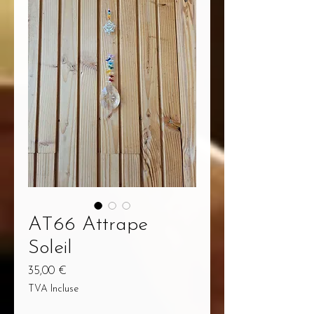
AT66 Attrape
Soleil
Prix
35,00 €
TVA Incluse