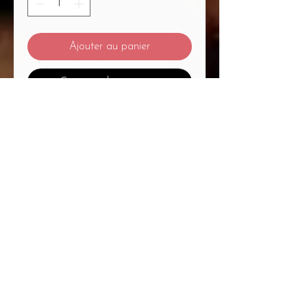
Ajouter au panier
Commander et payer
Mentions Légales
/
CGV
/
Politique de Confidentialité
/
Médiation à la Consommation
Du Massage... Au Bien-Être Mélanie
Plétan Entrepreneure Individuelle
A
1
Place Bernard Roumégoux , 33170
Gradignan proche Bordeaux
Siret :
82755794300020
APE : 9604Z Code
APRM : 3213ZZ
Immatriculation RCS :
827 557 943
R.C.S
Bordeaux