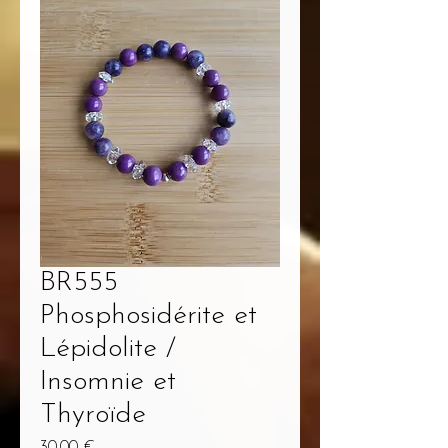
BR555
Phosphosidérite et
Lépidolite /
Insomnie et
Thyroïde
Prix
30,00 €