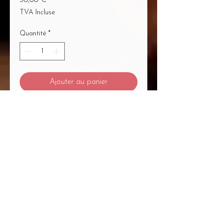
TVA Incluse
Quantité
*
Ajouter au panier
Commander et payer
Mentions Légales
/
CGV
/
Politique de Confidentialité
/
Médiation à la Consommation
Du Massage... Au Bien-Être Mélanie
Plétan Entrepreneure Individuelle
A
1
Place Bernard Roumégoux , 33170