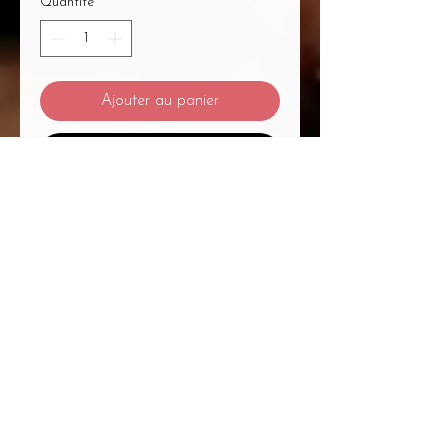
Quantité
*
Ajouter au panier
Commander et payer
Mentions Légales
/
CGV
/
Politique de Confidentialité
/
Médiation à la Consommation
Du Massage... Au Bien-Être Mélanie
Plétan Entrepreneure Individuelle
A
1
Place Bernard Roumégoux , 33170
Gradignan proche Bordeaux
Siret :
82755794300020
APE : 9604Z Code
APRM : 3213ZZ