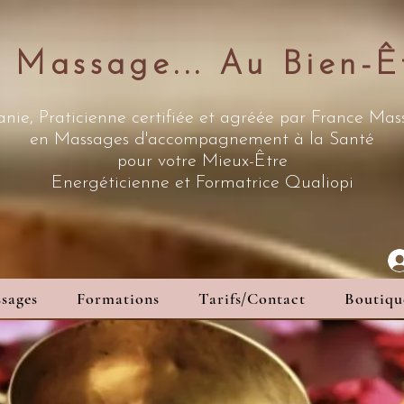
 Massage... Au Bien-Ê
nie, Praticienne certifiée et agréée par France Ma
en Massages d'accompagnement à la Santé
pour votre Mieux-Être
Energéticienne
et Formatrice Qualiopi
sages
Formations
Tarifs/Contact
Boutiqu