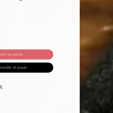
uter au panier
ander et payer