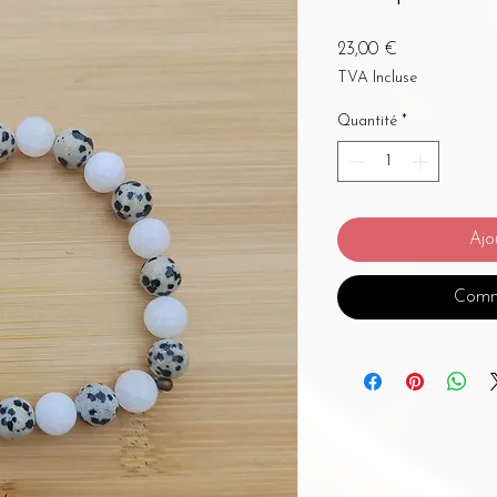
Prix
23,00 €
TVA Incluse
Quantité
*
Ajo
Comm