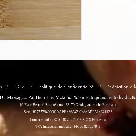
s
/
CGV
/
Politique de Confidentialité
/
Médiation à 
Du Massage... Au Bien-Être Mélanie Plétan Entrepreneure Individuell
A
1
Place Bernard Roumégoux , 33170 Gradignan proche Bordeaux
Siret : 82755794300020
APE : 9604Z Code APRM : 3213ZZ
Immatriculation RCS : 827 557 943 R.C.S Bordeaux
TVA Intracommunautaire : FR 66 827557943