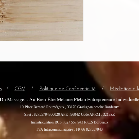
s
/
CGV
/
Politique de Confidentialité
/
Médiation à 
Du Massage... Au Bien-Être Mélanie Plétan Entrepreneure Individuell
A
1
Place Bernard Roumégoux , 33170 Gradignan proche Bordeaux
Siret : 82755794300020
APE : 9604Z Code APRM : 3213ZZ
Immatriculation RCS : 827 557 943 R.C.S Bordeaux
TVA Intracommunautaire : FR 66 827557943