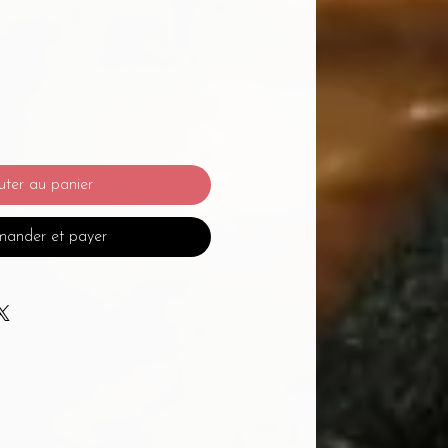
uter au panier
ander et payer