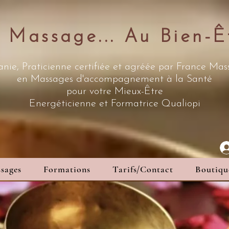
 Massage... Au Bien-Ê
nie, Praticienne certifiée et agréée par France Ma
en Massages d'accompagnement à la Santé
pour votre Mieux-Être
Energéticienne
et Formatrice Qualiopi
sages
Formations
Tarifs/Contact
Boutiqu