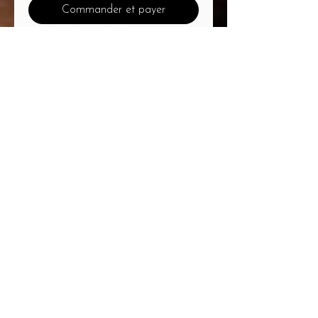
Commander et payer
Mentions Légales
/
CGV
/
Politique de Confidentialité
/
Médiation à la Consommation
Du Massage... Au Bien-Être Mélanie
Plétan Entrepreneure Individuelle
A
1
Place Bernard Roumégoux , 33170
Gradignan proche Bordeaux
Siret :
82755794300020
APE : 9604Z Code
APRM : 3213ZZ
Immatriculation RCS :
827 557 943
R.C.S
Bordeaux
TVA Intracommunautaire : FR
66 827557943