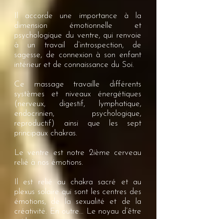
Il accorde une importance à la
dimension émotionnelle et
psychologique du ventre, qui renvoie
à un travail d’introspection, de
sagesse, de connexion à son enfant
intérieur et de connaissance du Soi.
Ce massage travaille différents
systèmes et niveaux énergétiques
(nerveux, digestif, lymphatique,
endocrinien, psychologique,
reproductif) ainsi que les sept
principaux chakras.
Le ventre est notre 2ième cerveau
relié à nos émotions.
Il est relié au chakra sacré et au
plexus solaire qui sont les centres des
émotions, de la sexualité et de la
créativité. En outre… Le noyau d’être