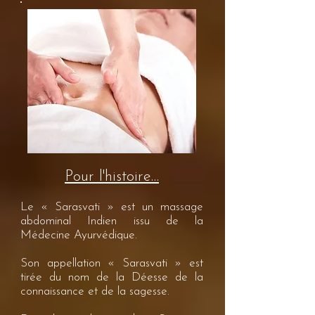
Pour l'histoire…
Le « Sarasvati » est un massage
abdominal Indien issu de la
Médecine Ayurvédique.
Son appellation « Sarasvati » est
tirée du nom de la Déesse de la
connaissance et de la sagesse.