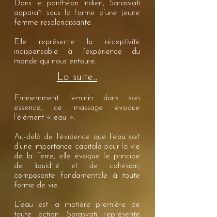
Dans le panthéon indien, Sarasvati
apparaît sous la forme d’une jeune
femme resplendissante.
Elle représente la réceptivité
indispensable à l’expérience du
monde qui nous entoure.
La suite...
Eminemment féminin dans son
essence, ce massage évoque
l’élément « eau ».
Au-delà de l’évidence que l’eau soit
d’une importance capitale pour la vie
de la Terre, elle évoque le principe
de liquidité et de cohésion,
composante fondamentale à toute
forme de vie.
L’eau est la matière première de
toute action. Sarasvati représente