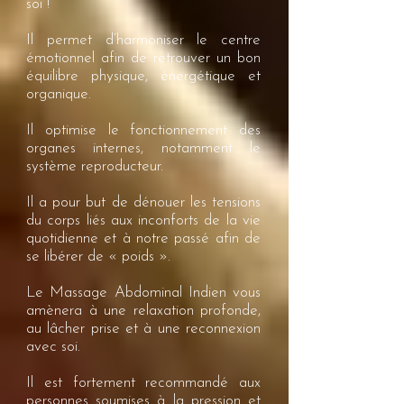
soi !
Il permet d’harmoniser le centre
émotionnel afin de retrouver un bon
équilibre physique, énergétique et
organique.
Il optimise le fonctionnement des
organes internes, notamment le
système reproducteur.
Il a pour but de dénouer les tensions
du corps liés aux inconforts de la vie
quotidienne et à notre passé afin de
se libérer de « poids ».
Le Massage Abdominal Indien vous
amènera à une relaxation profonde,
au lâcher prise et à une reconnexion
avec soi.
Il est fortement recommandé aux
personnes soumises à la pression et