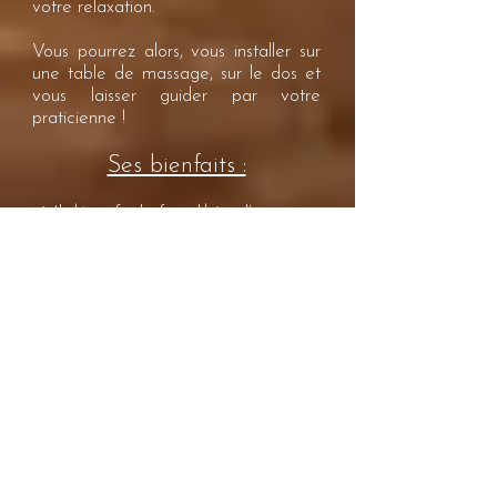
votre relaxation.
Vous pourrez alors, vous installer sur
une table de massage, sur le dos et
vous laisser guider par votre
praticienne !
Ses bienfaits :
✓ Il détoxifie le foie, libère l’estomac
✓ Il favorise l’élimination des toxines
et des liquides
✓ Il élimine les tensions ventrales
liées au stress
✓ Il est drainant
✓ Il est harmonisant, relaxant et doux
✓ Il allège, fluidifie et élimine en
douceur les tensions intérieures
✓ Il régule la nervosité
✓ Il est également conseillé aux
femmes afin de soulager les douleurs
menstruelles