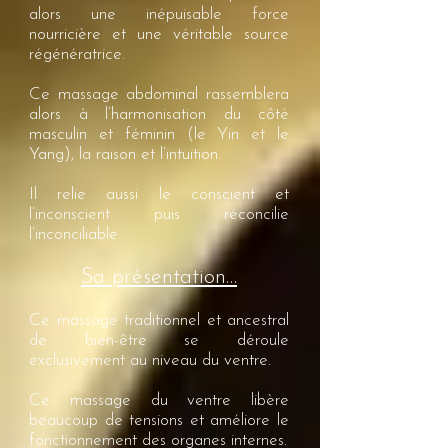
alors une inépuisable force
nourricière et une véritable source
régénératrice.
Ce massage abdominal rassemblera
alors à l’harmonisation du côté
masculin et féminin (le Yin et le
Yang), la raison et l’intuition.
Il relie aussi le conscient et
l’inconscient puis réconcilie
l’inconciliable.
Sa présentation…
Ce massage traditionnel et ancestral
de bien-être se déroule
exclusivement au niveau du ventre.
Ce massage du ventre libère
beaucoup de tensions et améliore le
fonctionnement des organes internes.