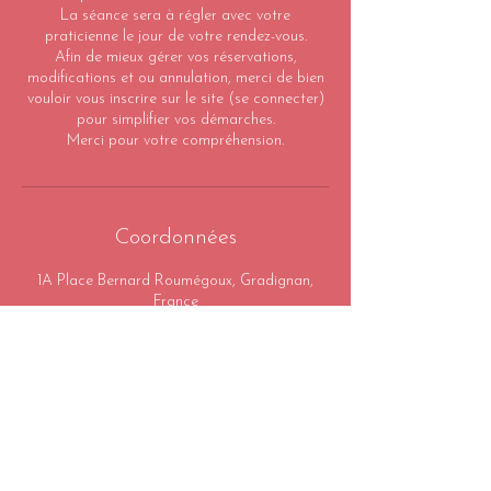
La séance sera à régler avec votre
praticienne le jour de votre rendez-vous.
Afin de mieux gérer vos réservations,
modifications et ou annulation, merci de bien
vouloir vous inscrire sur le site (se connecter)
pour simplifier vos démarches.
Merci pour votre compréhension.
Coordonnées
1A Place Bernard Roumégoux, Gradignan,
France
0777933567
du.massage.au.bien.etre@gmail.com