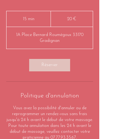
20
euros
15 min
1
20 €
5
m
1A Place Bernard Roumégoux 33170
i
Gradignan
n
Réserver
Politique d'annulation
Vous avez la possibilité d'annuler ou de
reprogrammer un rendez-vous sans frais
jusqu'à 24 h avant le début de votre massage.
Pour toute annulation dans les 24 h avant le
début de massage, veuillez contacter votre
praticienne au 07.77.93.35.67.