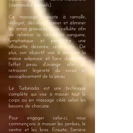
(demandez conseils).
Ce massage consiste à ramollir,
déloger, décoller, drainer et éliminer
les amas graisseux et la cellulite afin
de relancer la circulation sanguine,
lymphatique et permettre une
silhouette dessinée, remodelée. De
plus, son objectif vise à diminuer la
masse adipeuse et faire disparaître
l'effet peau d'orange afin de
retrouver légèreté du corps et
assouplissement de la peau.
Le Turbinada est une technique
complète qui vise à masser tout le
corps ou en massage ciblé selon les
besoins de chacune.
Pour engager celui-ci, nous
commençons à masser les jambes, le
ventre et les bras. Ensuite, l'arrière