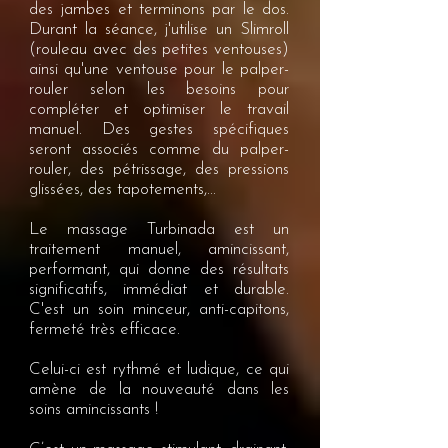
des jambes et terminons par le dos.
Durant la séance, j'utilise un Slimroll
(rouleau avec des petites ventouses)
ainsi qu'une ventouse pour le palper-
rouler selon les besoins pour
compléter et optimiser le travail
manuel. Des gestes spécifiques
seront associés comme du palper-
rouler, des pétrissage, des pressions
glissées, des tapotements,...
Le massage Turbinada est un
traitement manuel, amincissant,
performant, qui donne des résultats
significatifs, immédiat et durable.
C'est un soin minceur, anti-capitons,
fermeté très efficace.
Celui-ci est rythmé et ludique, ce qui
amène de la nouveauté dans les
soins amincissants !