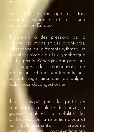
en Mai 2020.
Au Brésil, le massage est très
répandu, apprécié et est une
exclusivité en Europe.
Il consiste à des pressions de la
paume des mains et des avant-bras,
l'alternance de différents rythmes, un
travail au niveau du flux lymphatique
et des points d'énergies par pressions
et lissages, des manoeuvres de
percussions et de tapotements puis
du pétrissage ainsi que du palper-
rouler pour décongestionner.
Il est indiqué pour la perte en
centimètres, la culotte de cheval, la
graisse localisée, la cellulite, les
jambes lourdes, la rétention d'eau et
les ballonnements. Il présente
également des contre-indications