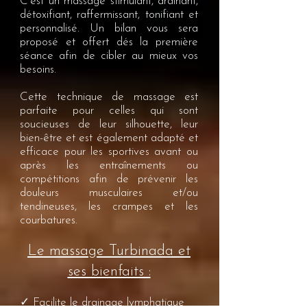
C’est un massage stimulant, drainant,
détoxifiant, raffermissant, tonifiant et
personnalisé. Un bilan vous sera
proposé et offert dés la première
séance afin de cibler au mieux vos
besoins.
Cette technique de massage est
parfaite pour celles qui sont
soucieuses de leur silhouette, leur
bien-être et est également adapté et
efficace pour les sportives avant ou
après les entraînements ou
compétitions afin de prévenir les
douleurs musculaires et/ou
tendineuses, les crampes et les
courbatures.
Le massage Turbinada et
ses bienfaits :
✓
Facilite le drainage lymphatique