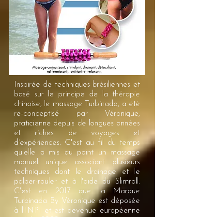
Inspirée de techniques brésiliennes et
basé sur le principe de la thérapie
chinoise, le massage Turbinada, a été
re-conceptisé par Véronique,
praticienne depuis de longues années
et riches de voyages et
d'expériences. C'est au fil du temps
qu'elle a mis au point un massage
manuel unique associant plusieurs
techniques dont le drainage et le
palper-rouler et à l'aide du Slimroll.
C'est en 2017 que la Marque
Turbinada By Véronique est déposée
à l'INPI et est devenue européenne