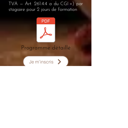
TVA — Art. 261.4.4 a du CGI ») par
stagiaire pour 2 jours de formation
Programme détaillé
Je m'inscris
Contact
Version 3 du 05/02/2024