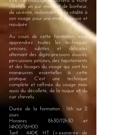
être, ce massage apportera à votre
clientèle un pur moment de bonheur,
de sérénité, redonnant de la vitalité à
son visage pour une mine radieuse et
repulpée.
Au cours de cette formation, vous
apprendrez toutes les techniques
précises, subtiles et délicates
alternant des digito-pressions douces,
percussions pincées, des tapotements
et des lissages du visage qui sont les
manœuvres essentielles à cette
pratique. C'est une technique
complète et raffinée du visage mais
aussi du décolleté, de la nuque et du
cuir chevelu.
Durée de la formation : 16h sur 2
jours
Horaires : 8h30/12h30 et
14h00/18H00
Tarif : 440€ HT (« exonérée de