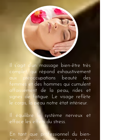
Il s’agit d’un massage bien-être très
complet, qui répond exhaustivement
aux préoccupations beauté des
femmes et des hommes qui cumulent
affaissement de la peau, rides et
signes de fatigue. Le visage reflète
le corps, la peau notre état intérieur.
Il équilibre le système nerveux et
efface les effets du stress.
En tant que professionnel du bien-